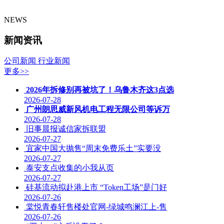
NEWS
新闻资讯
公司新闻
行业新闻
更多>>
2026年拆修别再被坑了！乌鲁木齐这3点选
2026-07-28
广州朗思威新风机电工程无限公司等诉万
2026-07-28
旧事晨报诚信家拆联盟
2026-07-27
宜家中国大抛售“周末免费乐土”实要没
2026-07-27
泰安支点收集的小我从页
2026-07-27
硅基流动拟赴港上市 “Token工场”是门好
2026-07-26
棠悦青春轩售楼处官网-绿城鸣澜江上-售
2026-07-26